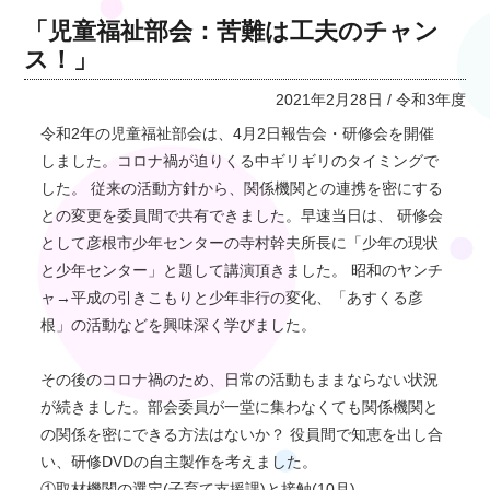
「児童福祉部会：苦難は工夫のチャン
ス！」
2021年2月28日 / 令和3年度
令和2年の児童福祉部会は、4月2日報告会・研修会を開催
しました。コロナ禍が迫りくる中ギリギリのタイミングで
した。 従来の活動方針から、関係機関との連携を密にする
との変更を委員間で共有できました。早速当日は、 研修会
として彦根市少年センターの寺村幹夫所長に「少年の現状
と少年センター」と題して講演頂きました。 昭和のヤンチ
ャ→平成の引きこもりと少年非行の変化、「あすくる彦
根」の活動などを興味深く学びました。
その後のコロナ禍のため、日常の活動もままならない状況
が続きました。部会委員が一堂に集わなくても関係機関と
の関係を密にできる方法はないか？ 役員間で知恵を出し合
い、研修DVDの自主製作を考えました。
①取材機関の選定(子育て支援課)と接触(10月)