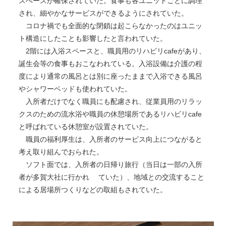
スぺースが確保されていた。食事も各ユニットごとに調理
され、細やかなサービスができるようにされていた。
コロナ禍でも全面的な閉鎖は起こらなかったのはユニッ
ト構造にしたことも影響したと言われていた。
2階には入浴スペースと、職員用のリハビリcafeがあり、
誕生会等の食事もおこなわれている。入浴設備は介護の程
度により通常の風呂とは別に座ったままで入浴できる風呂
やシャワーベッドも使われていた。
入所者だけでなく職員にも配慮され、従業員用のリラッ
クスのための流水浴や職員の休憩場所であるリハビリcafe
と呼ばれている休憩室が設置されていた。
職員の福利厚生は、入所者のサービス向上につながると
考え取り組んでおられた。
ソフト面では、入所者の日帰り旅行（当日は一部の入所
者が多賀大社に行かれ ていた）、地域との交流すること
による居場所つくりなどの取組もされていた。