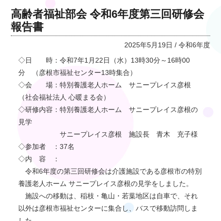
高齢者福祉部会 令和6年度第三回研修会
報告書
2025年5月19日 / 令和6年度
◇日 時：令和7年1月22日（水）13時30分～16時00
分 （彦根市福祉センター13時集合）
◇会 場：特別養護老人ホーム サニープレイス彦根
（社会福祉法人 心暖まる会）
◇研修内容：特別養護老人ホーム サニープレイス彦根の
見学
サニープレイス彦根 施設長 青木 充子様
◇参加者 ：37名
◇内 容 ：
令和6年度の第三回研修会は介護施設である彦根市の特別
養護老人ホーム サニープレイス彦根の見学をしました。
施設への移動は、稲枝・亀山・若葉地区は自車で、それ
以外は彦根市福祉センターに集合し、バスで移動訪問しま
した。