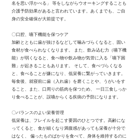
名を思い浮かべる」 等をしながらウオーキングすることも
介護予防効果があると言われています。あくまでも、ご自
身の安全確保が大前提です。
〇口腔、嚥下機能を保つケア
加齢とともに歯が抜けるなどして噛みづらくなると、固い
食材が食べられなくなります。 また、飲み込む力（嚥下機
能）が弱くなると、食べ物や飲み物が気管に入る「嚥下困
難」が起きることもあります。 そして、食べづらくなる
と、食べることが嫌になり、低栄養に繋がっていきます。
毎食後、就寝前に歯（入れ歯）を磨くことや、うがいをす
ること、また、口周りの筋肉を保つため、 一日三食しっか
り食べることが、誤嚥からくる疾病の予防になります。
〇バランスのよい栄養管理
低栄養は、フレイルを起こす要因のひとつです。高齢にな
ってくると、食が細くなり満腹感があっても栄養が十分で
はなく、 偏ったものばかりを食べて、身体を維持するのに