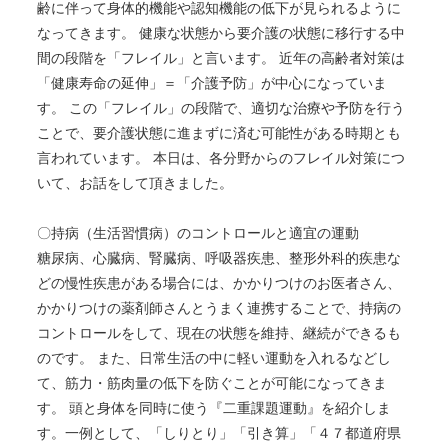
齢に伴って身体的機能や認知機能の低下が見られるように
なってきます。 健康な状態から要介護の状態に移行する中
間の段階を「フレイル」と言います。 近年の高齢者対策は
「健康寿命の延伸」＝「介護予防」が中心になっていま
す。 この「フレイル」の段階で、適切な治療や予防を行う
ことで、要介護状態に進まずに済む可能性がある時期とも
言われています。 本日は、各分野からのフレイル対策につ
いて、お話をして頂きました。
〇持病（生活習慣病）のコントロールと適宜の運動
糖尿病、心臓病、腎臓病、呼吸器疾患、整形外科的疾患な
どの慢性疾患がある場合には、かかりつけのお医者さん、
かかりつけの薬剤師さんとうまく連携することで、持病の
コントロールをして、現在の状態を維持、継続ができるも
のです。 また、日常生活の中に軽い運動を入れるなどし
て、筋力・筋肉量の低下を防ぐことが可能になってきま
す。 頭と身体を同時に使う『二重課題運動』を紹介しま
す。一例として、「しりとり」「引き算」「４７都道府県