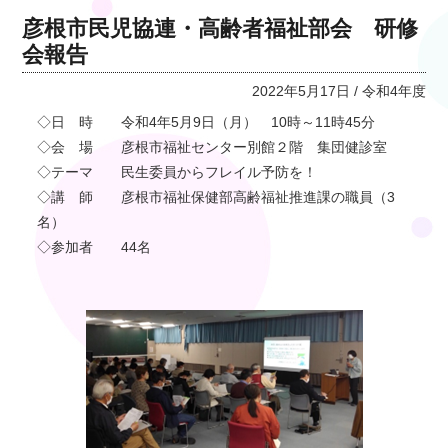
彦根市民児協連・高齢者福祉部会 研修
会報告
2022年5月17日 / 令和4年度
◇日 時 令和4年5月9日（月） 10時～11時45分
◇会 場 彦根市福祉センター別館２階 集団健診室
◇テーマ 民生委員からフレイル予防を！
◇講 師 彦根市福祉保健部高齢福祉推進課の職員（3
名）
◇参加者 44名