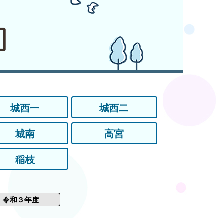
］
城西一
城西二
城南
高宮
稲枝
令和３年度