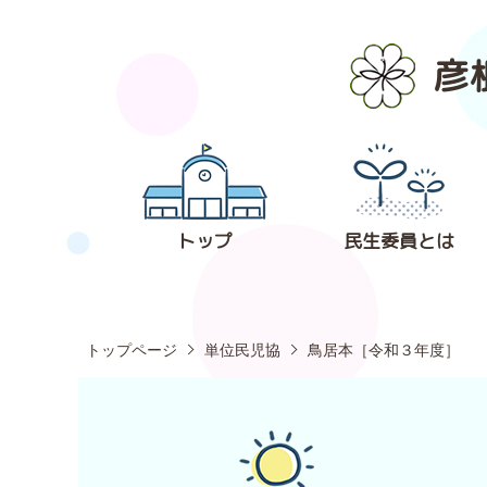
彦
トップ
民生委員とは
トップページ
単位民児協
鳥居本［令和３年度］