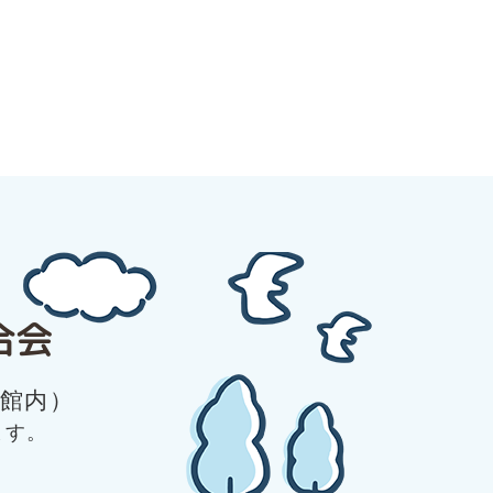
合会
館内）
ます。