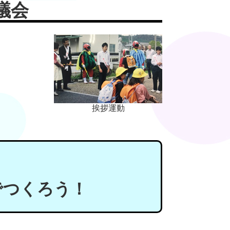
議会
挨拶運動
でつくろう！