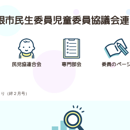
根市民生委員
児童委員協議会連
民児協連合会
専門部会
委員のペー
より（絆２月号）