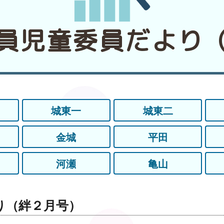
員児童委員だより
城東一
城東二
金城
平田
河瀬
亀山
り（絆２月号）