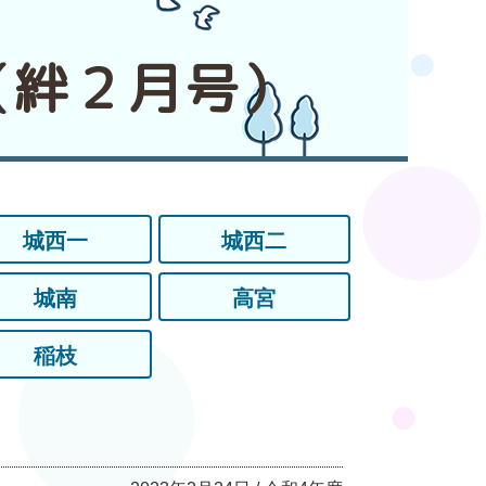
（絆２月号）
城西一
城西二
城南
高宮
稲枝