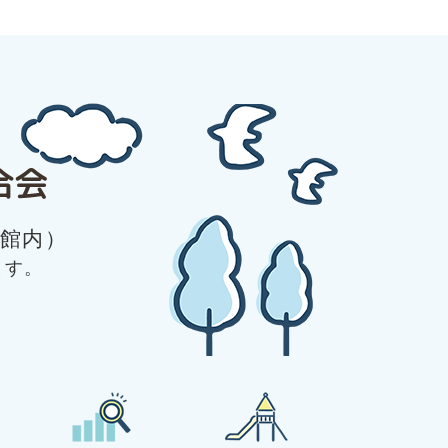
合会
館内）
ます。