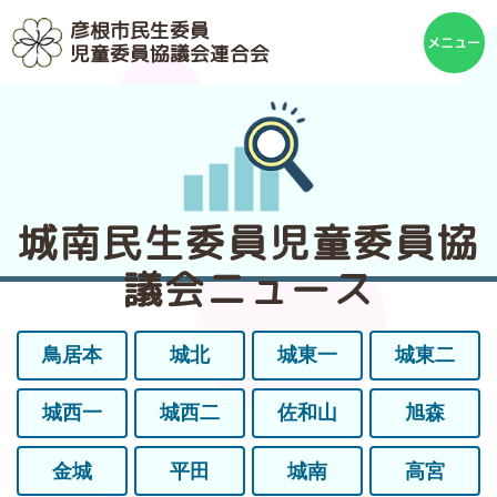
彦根市民生委員
児童委員協議会連合会
城南民生委員児童委員協
議会ニュース
鳥居本
城北
城東一
城東二
城西一
城西二
佐和山
旭森
金城
平田
城南
高宮