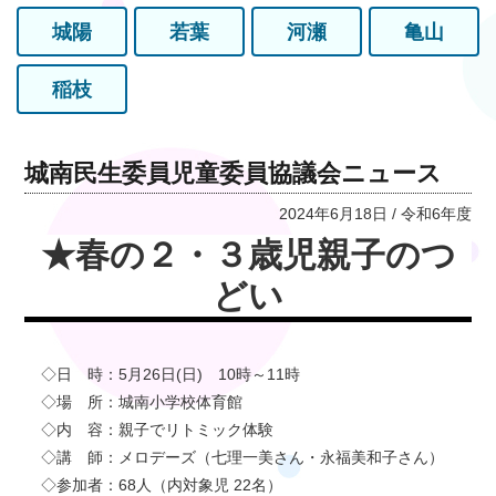
城陽
若葉
河瀬
亀山
稲枝
城南民生委員児童委員協議会ニュース
2024年6月18日 / 令和6年度
★春の２・３歳児親子のつ
どい
◇日 時：5月26日(日) 10時～11時
◇場 所：城南小学校体育館
◇内 容：親子でリトミック体験
◇講 師：メロデーズ（七理一美さん・永福美和子さん）
◇参加者：68人（内対象児 22名）