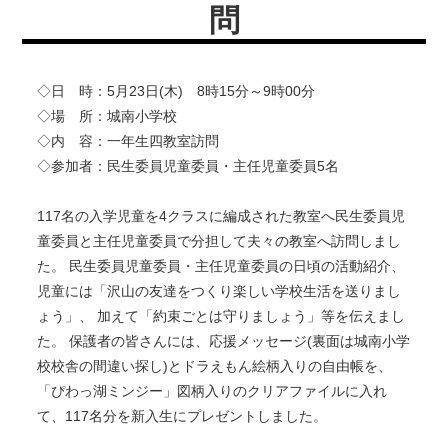
問
◇日 時：5月23日(木) 8時15分～9時00分
◇場 所：城南小学校
◇内 容：一年生四教室訪問
◇参加者：民生委員児童委員・主任児童委員5名
117名の入学児童を4クラスに編成された教室へ民生委員児
童委員と主任児童委員で分担して夫々の教室へ訪問しまし
た。 民生委員児童委員・主任児童委員の日頃の活動紹介、
児童には「沢山の友達をつくり楽しい学校生活を送りまし
ょう」、 加えて「約束ごとは守りましょう」等を伝えまし
た。 保護者の皆さんには、応援メッセージ(裏面は城南小学
校校舎の間違い探し)とドラえもん絵柄入りの自由帳を、
「ぴわっ湖ミンジー」図柄入りのクリアファイルに入れ
て、117名分を新入生にプレゼントしました。