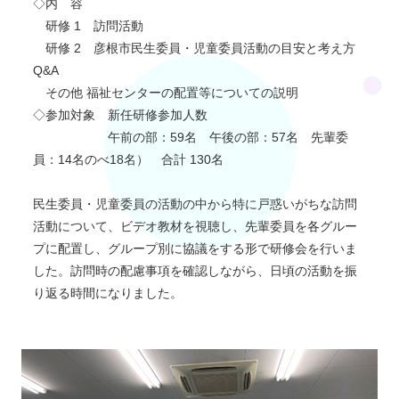
◇内 容
研修 1 訪問活動
研修 2 彦根市民生委員・児童委員活動の目安と考え方
Q&A
その他 福祉センターの配置等についての説明
◇参加対象 新任研修参加人数
午前の部：59名 午後の部：57名 先輩委
員：14名のべ18名） 合計 130名
民生委員・児童委員の活動の中から特に戸惑いがちな訪問
活動について、ビデオ教材を視聴し、先輩委員を各グルー
プに配置し、グループ別に協議をする形で研修会を行いま
した。訪問時の配慮事項を確認しながら、日頃の活動を振
り返る時間になりました。