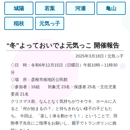
城陽
若葉
河瀬
亀山
稲枝
元気っ子
“冬”よっておいでよ元気っこ 開催報告
2025年3月18日 / 元気っ子
◇日 時：令和6年12月15日（日曜日）午前10時～11時30
分
◇場 所：彦根市南地区公民館
◇参加者：16組 対象児 23名・保護者 25名・主任児童
委員 21名
クリスマス前、なんとなく気持ちがウキウキ、ホールに入
ると「何が始まるの？」と待ちきれない様子の子どもた
ち。 今回は、「楽しく体を動かそう！」ということで、田
附孝子先生にご指導をお願いし、親子でトランポリンに挑