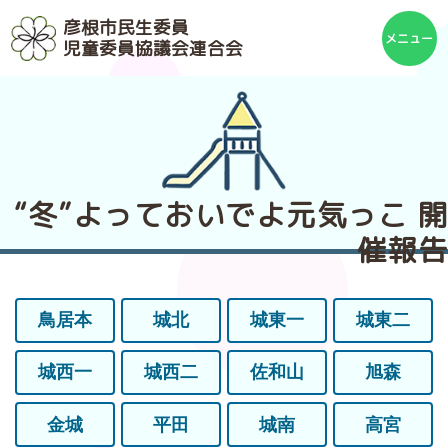
彦根市民生委員
児童委員協議会連合会
“冬”よっておいでよ元気っこ 開
催報告
鳥居本
城北
城東一
城東二
城西一
城西二
佐和山
旭森
金城
平田
城南
高宮