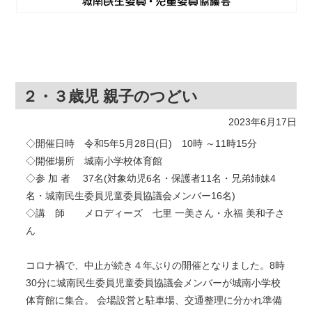
２・３歳児 親子のつどい
2023年6月17日
◇開催日時 令和5年5月28日(日) 10時 ～11時15分
◇開催場所 城南小学校体育館
◇参 加 者 37名(対象幼児6名・保護者11名・兄弟姉妹4
名・城南民生委員児童委員協議会メンバー16名)
◇講 師 メロディーズ 七里 一美さん・永福 美和子さ
ん
コロナ禍で、中止が続き４年ぶりの開催となりました。8時
30分に城南民生委員児童委員協議会メンバーが城南小学校
体育館に集合。 会場設営と駐車場、交通整理に分かれ準備