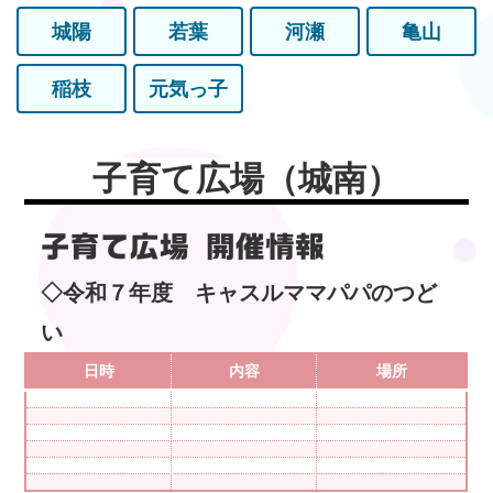
城陽
若葉
河瀬
亀山
稲枝
元気っ子
子育て広場（城南）
子育て広場 開催情報
◇令和７年度 キャスルママパパのつど
い
日時
内容
場所