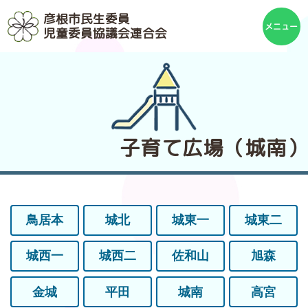
彦根市民生委員
児童委員協議会連合会
子育て広場（城南）
鳥居本
城北
城東一
城東二
城西一
城西二
佐和山
旭森
金城
平田
城南
高宮