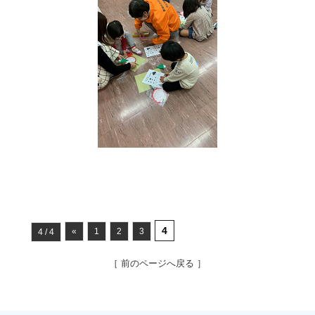
4
«
1
2
3
4 / 4
［ 前のページへ戻る ］