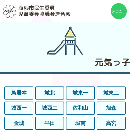
彦根市民生委員
児童委員協議会連合会
元気っ子
鳥居本
城北
城東一
城東二
城西一
城西二
佐和山
旭森
金城
平田
城南
高宮